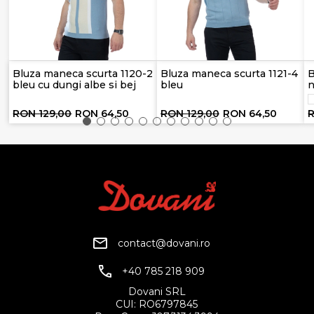
Bluza maneca scurta 1120-2
Bluza maneca scurta 1121-4
B
bleu cu dungi albe si bej
bleu
n
RON 129,00
RON 64,50
RON 129,00
RON 64,50
R
contact@dovani.ro
+40 785 218 909
Dovani SRL
CUI: RO6797845