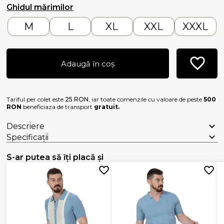
Ghidul mărimilor
M
L
XL
XXL
XXXL
Adaugă în coș
Tariful per colet este
25 RON
, iar toate comenzile cu valoare de peste
500
RON
beneficiaza de transport
gratuit.
Descriere
Specificații
S-ar putea să îți placă și