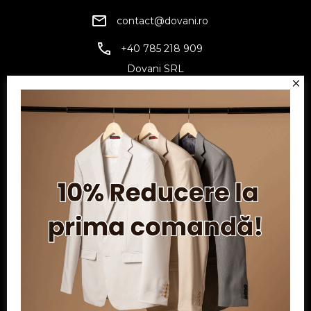
contact@dovani.ro
+40 785 218 909
Dovani SRL
CUI: RO6797845
Reg. Com.: J07/1134/1994
Facebook
Twitter
YouTube
Informatii
Contul meu
Serviciu clienți