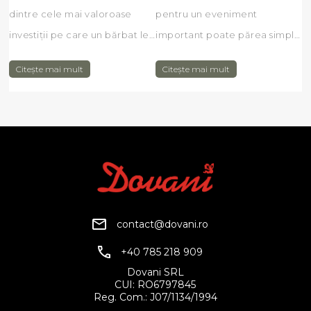
dintre cele mai valoroase
pentru un eveniment
investiții pe care un bărbat le
important poate părea simplă
poate face în garderoba sa.
la prima vedere, însă
Citește mai mult
Citește mai mult
Indiferent dacă participi la o
realitatea este puțin diferită.
nuntă, un eveniment de
Atunci când participi la o
afaceri, o ceremonie sau o
nuntă, un botez, o petrecere
petrecere elegantă, costumul
elegantă sau un eveniment
potrivit îți oferă încred...
corporate, felul în care te
îmbraci...
contact@dovani.ro
+40 785 218 909
Dovani SRL
CUI: RO6797845
Reg. Com.: J07/1134/1994