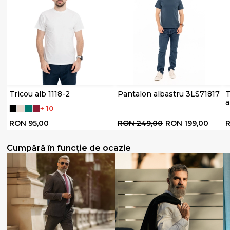
Tricou alb 1118-2
Pantalon albastru 3LS71817
T
a
+ 10
RON 95,00
RON 249,00
RON 199,00
R
Cumpără în funcție de ocazie