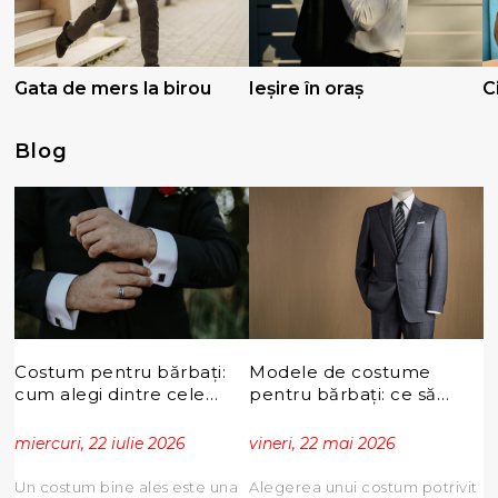
Gata de mers la birou
Ieșire în oraș
C
Blog
Costum pentru bărbați:
Modele de costume
cum alegi dintre cele
pentru bărbați: ce să
mai populare modele
alegi pentru nuntă și
pentru orice ocazie
alte ocazii speciale
miercuri, 22 iulie 2026
vineri, 22 mai 2026
Un costum bine ales este una
Alegerea unui costum potrivit