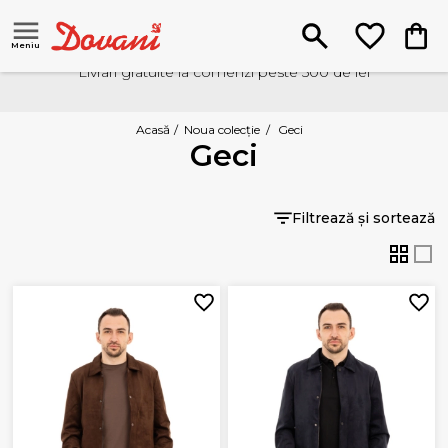
Meniu
Livrari gratuite la comenzi peste 500 de lei
Acasă
/
Noua colecție
/
Geci
Geci
Filtrează și sortează