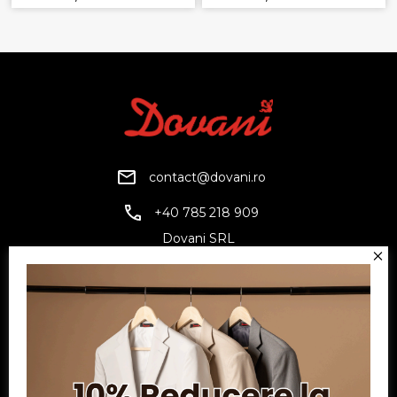
contact@dovani.ro
+40 785 218 909
Dovani SRL
CUI: RO6797845
Reg. Com.: J07/1134/1994
Facebook
Twitter
YouTube
Informatii