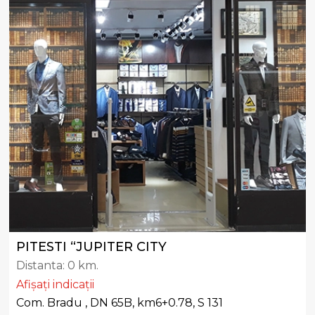
PITESTI “JUPITER CITY
Distanta:
0 km.
Afișați indicații
Com. Bradu , DN 65B, km6+0.78, S 131