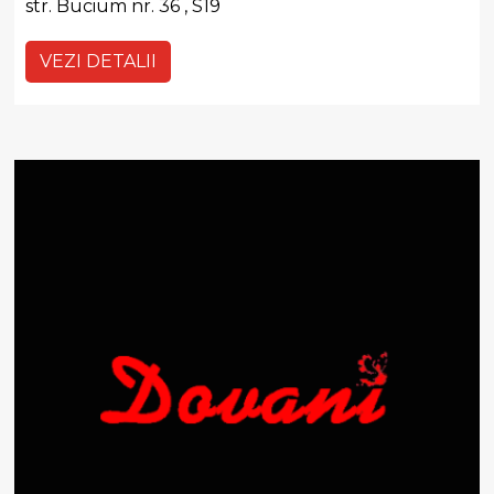
str. Bucium nr. 36 , S19
VEZI DETALII