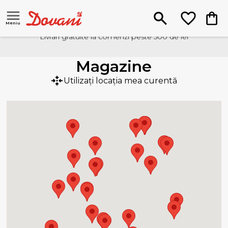
Meniu
Livrari gratuite la comenzi peste 500 de lei
Magazine
Utilizați locația mea curentă