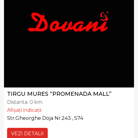
TIRGU MURES “PROMENADA MALL”
Distanta:
0 km.
Afișați indicații
Str.Gheorghe Doja Nr.243 , S74
VEZI DETALII