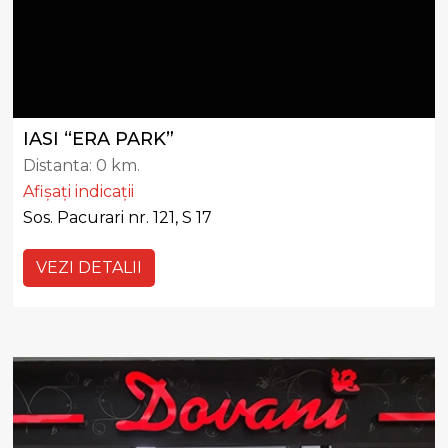
IASI “ERA PARK”
Distanta:
0 km.
Afișați indicații
Sos. Pacurari nr. 121, S 17
VEZI DETALII