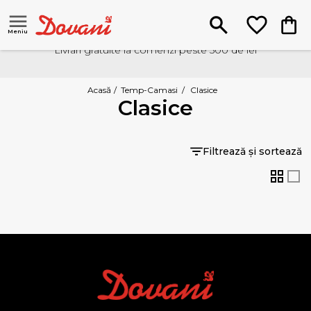
Meniu
Livrari gratuite la comenzi peste 500 de lei
Acasă
/
Temp-Camasi
/
Clasice
Clasice
Filtrează și sortează