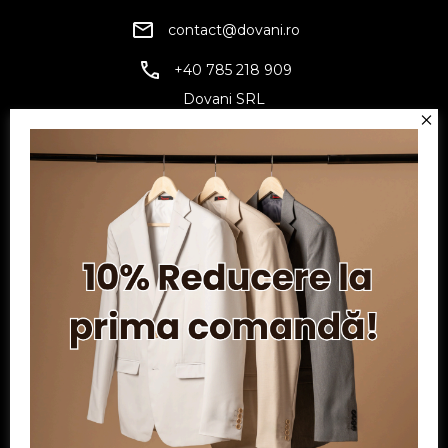
contact@dovani.ro
+40 785 218 909
Dovani SRL
CUI: RO6797845
Reg. Com.: J07/1134/1994
Facebook
Twitter
YouTube
Informatii
Contul meu
Serviciu clienți