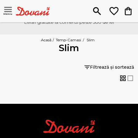
Meniu
Livrari gratuite la comenzi peste 500 de lei
Acasă
/
Temp-Camasi
/
Slim
Slim
Filtrează și sortează