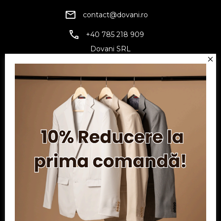
contact@dovani.ro
+40 785 218 909
Dovani SRL
CUI: RO6797845
Reg. Com.: J07/1134/1994
Facebook
Twitter
YouTube
Informatii
Contul meu
Serviciu clienți