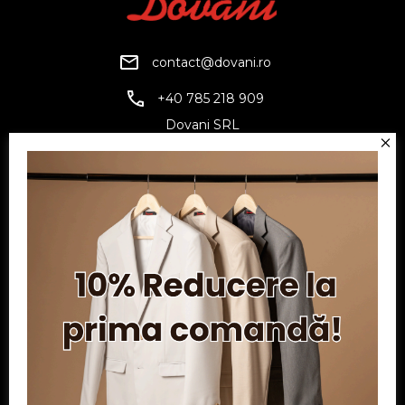
contact@dovani.ro
+40 785 218 909
Dovani SRL
CUI: RO6797845
Reg. Com.: J07/1134/1994
Facebook
Twitter
YouTube
Informatii
Contul meu
Serviciu clienți