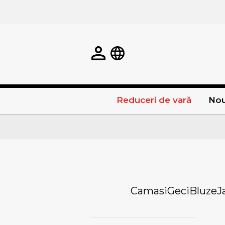
Reduceri de vară
Nou
Camasi
Geci
Bluze
J