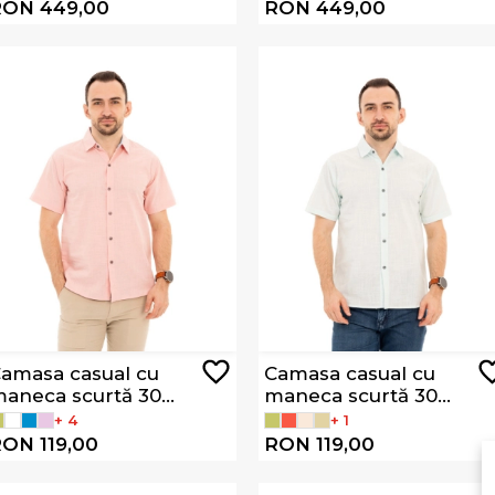
ON 449,00
RON 449,00
amasa casual cu
Camasa casual cu
aneca scurtă 303-
maneca scurtă 303-
01
96
+ 4
+ 1
ON 119,00
RON 119,00