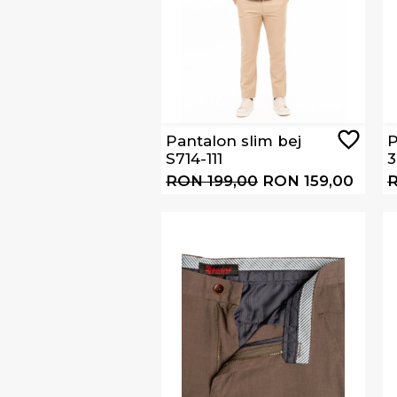
Pantalon slim bej
P
S714-111
3
RON 199,00
RON 159,00
R