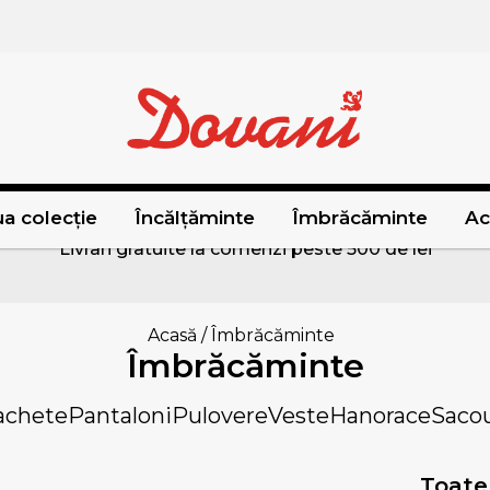
a colecție
Încălțăminte
Îmbrăcăminte
Ac
Livrari gratuite la comenzi peste 500 de lei
Acasă
/
Îmbrăcăminte
Îmbrăcăminte
achete
Pantaloni
Pulovere
Veste
Hanorace
Sacou
Toate 