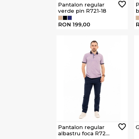
Pantalon regular
P
verde pin R721-18
b
RON 199,00
R
Pantalon regular
G
albastru foca R724-