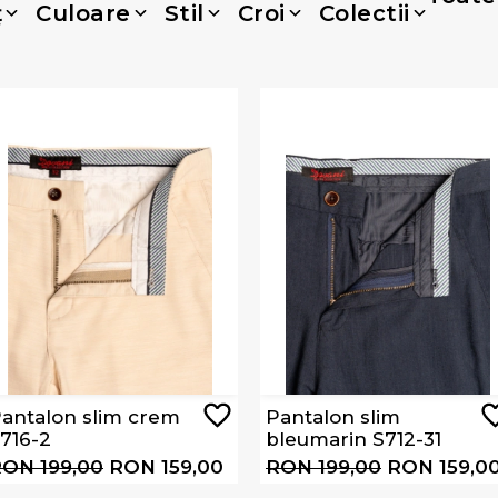
ț
Culoare
Stil
Croi
Colectii
antalon slim crem
Pantalon slim
716-2
bleumarin S712-31
ON 199,00
RON 159,00
RON 199,00
RON 159,0