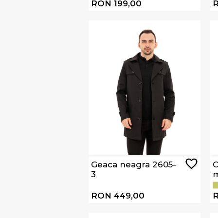
23
RON 199,00
R
Geaca neagra 2605-
C
3
m
1
RON 449,00
R