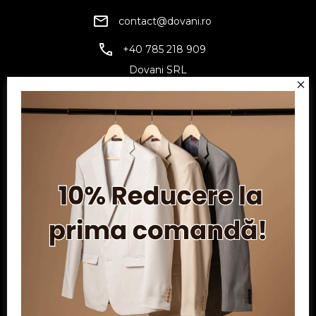
contact@dovani.ro
+40 785 218 909
Dovani SRL
CUI: RO6797845
Reg. Com.: J07/1134/1994
Facebook
Twitter
YouTube
Informatii
Contul meu
Serviciu clienți