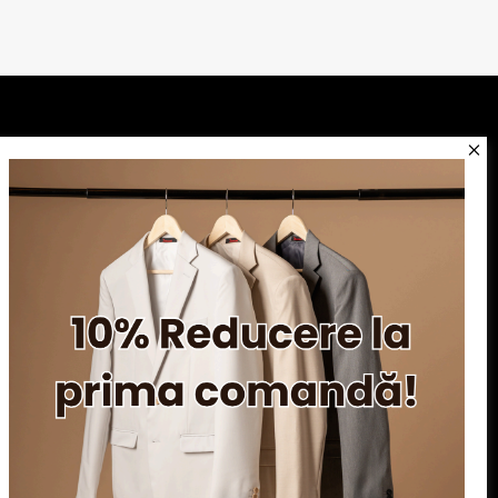
Serviciu clienți
Blog
Apariții în presă
Politica de confidentialitate
Politica de utilizare cookie-uri
ANPC
SOL
 © 2026 Dovani.ro.Toate drepturile rezervate.