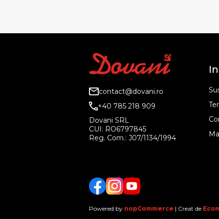
In
Sus
contact@dovani.ro
Ter
+40 785 218 909
Co
Dovani SRL
CUI: RO6797845
Ma
Reg. Com.: J07/1134/1994
Facebook
Twitter
YouTube
Powered by
nopCommerce
| Creat de
Ecom