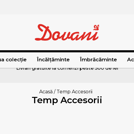
a colecție
Încălțăminte
Îmbrăcăminte
Ac
Livrari gratuite la comenzi peste 500 de lei
Acasă
/
Temp Accesorii
Temp Accesorii