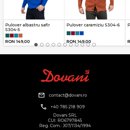
Pulover albastru safir
Pulover caramiziu S304-6
P
S304-5
RON 149,00
RON 149,00
R
contact@dovani.ro
+40 785 218 909
Dovani SRL
CUI: RO6797845
Reg. Com.: J07/1134/1994