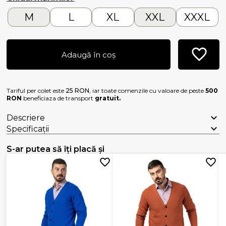
M
L
XL
XXL
XXXL
Adaugă în coș
Tariful per colet este
25 RON
, iar toate comenzile cu valoare de peste
500
RON
beneficiaza de transport
gratuit.
Descriere
Specificații
S-ar putea să îți placă și