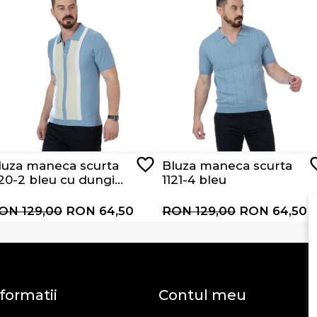
luza maneca scurta
Bluza maneca scurta
120-2 bleu cu dungi
1121-4 bleu
be si bej
ON 129,00
RON 64,50
RON 129,00
RON 64,50
formatii
Contul meu