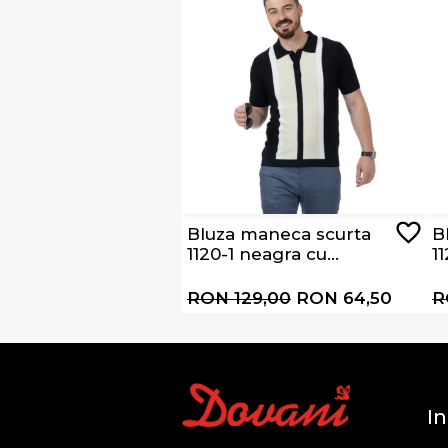
Bluza maneca scurta
B
1120-1 neagra cu
1
dungi albe si bej
al
RON 129,00
RON 64,50
R
In