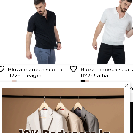
Bluza maneca scurta
Bluza maneca scurt
1122-1 neagra
1122-3 alba
RON 129,00
RON 64,50
RON 129,00
RON 64
Serviciu clienți