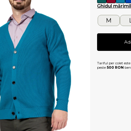
Ghidul mărimi
M
Ad
Tariful per colet est
peste
500 RON
bene