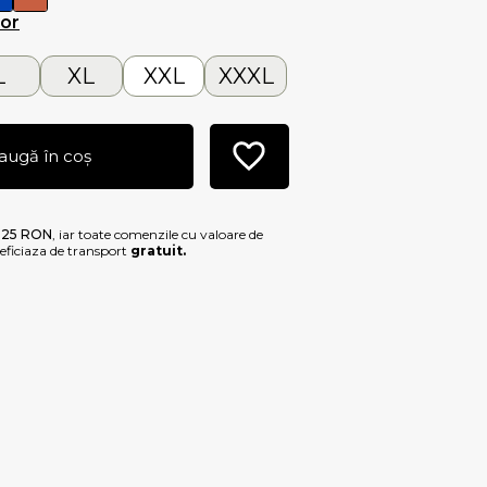
lor
L
XL
XXL
XXXL
augă în coș
e
25 RON
, iar toate comenzile cu valoare de
ficiaza de transport
gratuit.