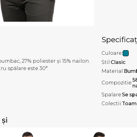
Specificaț
Culoare:
bumbac, 27% poliester și 15% nailon.
Stil:
Clasic
 spălare este 30°.
Material:
Bumb
5
Compozitie:
n
Spalare:
Se spa
Colectii:
Toamn
 și