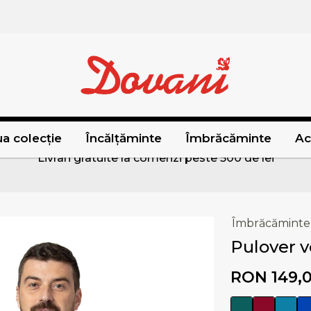
a colecție
Încălțăminte
Îmbrăcăminte
Ac
Livrari gratuite la comenzi peste 500 de lei
Îmbrăcăminte
Pulover v
RON 149,