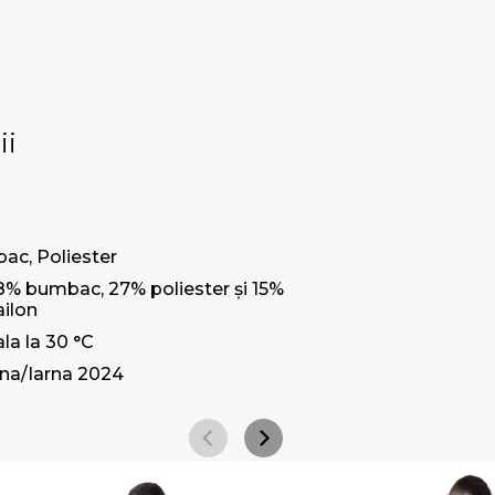
ii
ac, Poliester
8% bumbac, 27% poliester și 15%
ailon
la la 30 °C
a/Iarna 2024