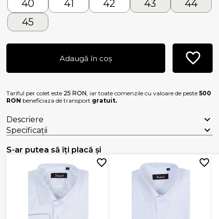
40
41
42
43
44
45
Adaugă în coș
Tariful per colet este
25 RON
, iar toate comenzile cu valoare de peste
500
RON
beneficiaza de transport
gratuit.
Descriere
Specificații
S-ar putea să îți placă și