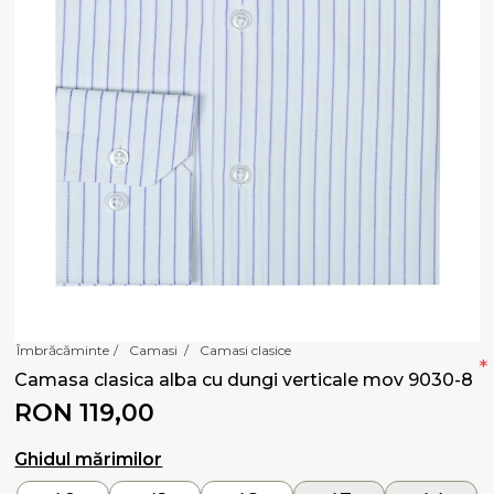
Îmbrăcăminte
/
Camasi
/
Camasi clasice
*
Camasa clasica alba cu dungi verticale mov 9030-8
RON 119,00
Ghidul mărimilor