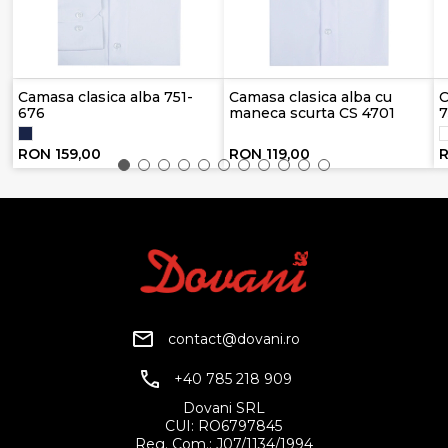
Camasa clasica alba 751-
Camasa clasica alba cu
C
676
maneca scurta CS 4701
7
RON 159,00
RON 119,00
R
contact@dovani.ro
+40 785 218 909
Dovani SRL
CUI: RO6797845
Reg. Com.: J07/1134/1994