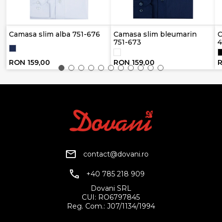
Camasa slim alba 751-676
Camasa slim bleumarin
C
751-673
4
RON 159,00
RON 159,00
R
contact@dovani.ro
+40 785 218 909
Dovani SRL
CUI: RO6797845
Reg. Com.: J07/1134/1994