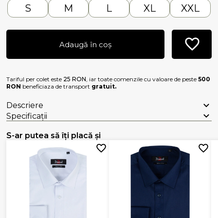
S
M
L
XL
XXL
Adaugă în coș
Tariful per colet este
25 RON
, iar toate comenzile cu valoare de peste
500
RON
beneficiaza de transport
gratuit.
Descriere
Specificații
S-ar putea să îți placă și