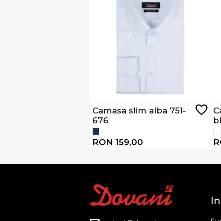
Camasa slim alba 751-
C
676
b
RON 159,00
R
In