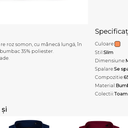
Specificaț
Culoare:
re roz somon, cu mânecă lungă, în
% bumbac 35% poliester.
Stil:
Slim
rade.
Dimensiune:
Spalare:
Se spa
Compozitie:
6
Material:
Bum
Colectii:
Toamn
 și