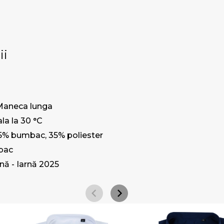
ii
Maneca lunga
la la 30 °C
5% bumbac, 35% poliester
bac
ă - Iarnă 2025