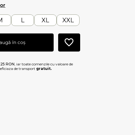
lor
M
L
XL
XXL
augă în coș
e
25 RON
, iar toate comenzile cu valoare de
ficiaza de transport
gratuit.