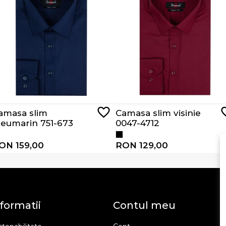
amasa slim
Camasa slim visinie
leumarin 751-673
0047-4712
ON 159,00
RON 129,00
formatii
Contul meu