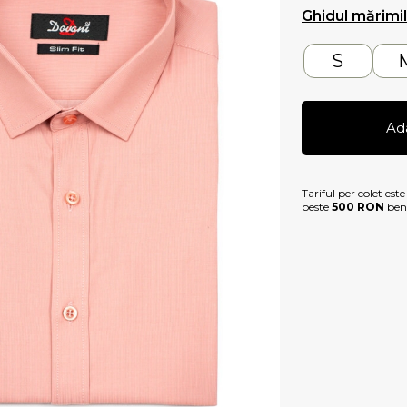
Ghidul mărimi
S
Ad
Tariful per colet est
peste
500 RON
bene