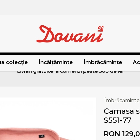
a colecție
Încălțăminte
Îmbrăcăminte
Ac
Livrari gratuite la comenzi peste 500 de lei
Îmbrăcăminte
Camasa s
S551-77
RON 129,