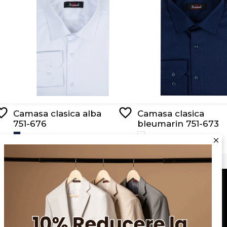
Camasa clasica alba
Camasa clasica
751-676
bleumarin 751-673
RON 159,00
RON 159,00
Serviciu clienți