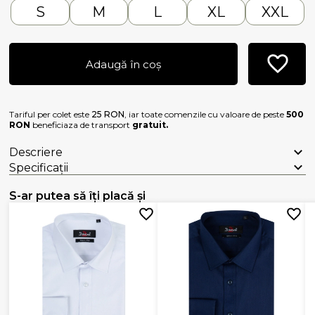
S
M
L
XL
XXL
Adaugă în coș
Tariful per colet este
25 RON
, iar toate comenzile cu valoare de peste
500
RON
beneficiaza de transport
gratuit.
Descriere
Specificații
S-ar putea să îți placă și