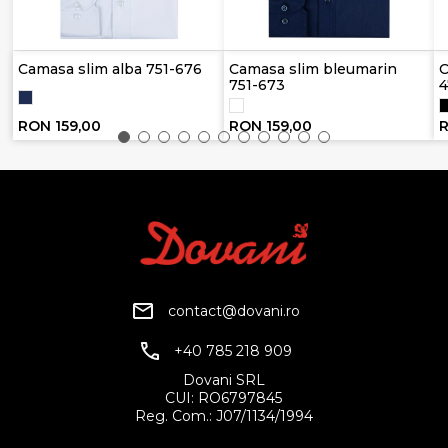
Camasa slim alba 751-676
Camasa slim bleumarin
C
751-673
4
RON 159,00
RON 159,00
R
contact@dovani.ro
+40 785 218 909
Dovani SRL
CUI: RO6797845
Reg. Com.: J07/1134/1994