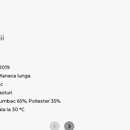
ii
 2019
Maneca lunga
ic
asturi
umbac 65%, Poliester 35%
la la 30 °C