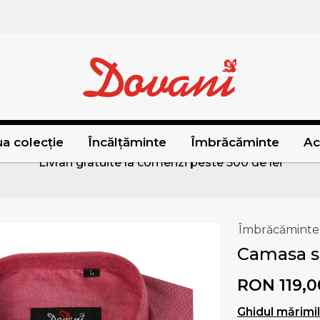
a colecție
Încălțăminte
Îmbrăcăminte
Ac
Livrari gratuite la comenzi peste 500 de lei
Îmbrăcăminte
Camasa s
RON 119,0
Ghidul mărimi