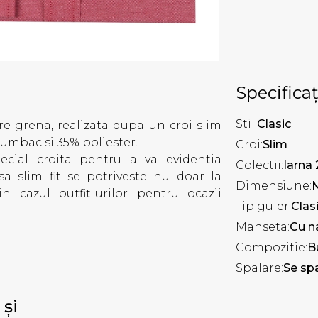
Specificaț
Stil:
Clasic
re grena, realizata dupa un croi slim
bumbac si 35% poliester.
Croi:
Slim
cial croita pentru a va evidentia
Colectii:
Iarna
sa slim fit se potriveste nu doar la
Dimensiune:
in cazul outfit-urilor pentru ocazii
Tip guler:
Clas
Manseta:
Cu n
Compozitie:
B
Spalare:
Se spa
 și