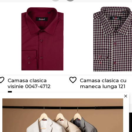
Camasa clasica
Camasa clasica cu
visinie 0047-4712
maneca lunga 121
RON 129,00
RON 119,00