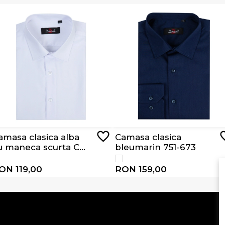
amasa clasica alba
Camasa clasica
u maneca scurta CS
bleumarin 751-673
701
ON 119,00
RON 159,00