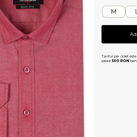
M
Ad
Tariful per colet est
peste
500 RON
bene