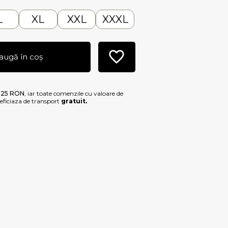
L
XL
XXL
XXXL
augă în coș
e
25 RON
, iar toate comenzile cu valoare de
ficiaza de transport
gratuit.