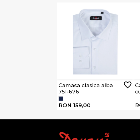
Camasa clasica alba
C
751-676
c
4
RON 159,00
R