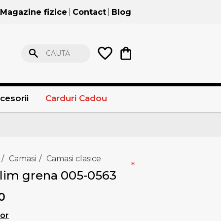
Magazine fizice
Contact
Blog
CAUTĂ
cesorii
Carduri Cadou
/
Camasi
/
Camasi clasice
*
lim grena 005-0563
0
lor