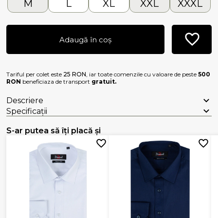
M
L
XL
XXL
XXXL
Adaugă în coș
Tariful per colet este
25 RON
, iar toate comenzile cu valoare de peste
500
RON
beneficiaza de transport
gratuit.
Descriere
Specificații
S-ar putea să îți placă și