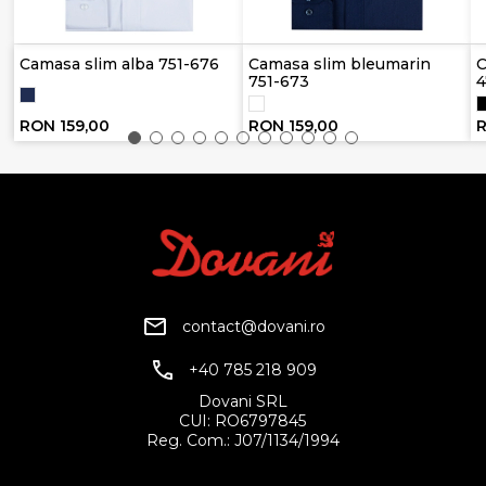
Camasa slim alba 751-676
Camasa slim bleumarin
C
751-673
4
RON 159,00
RON 159,00
R
contact@dovani.ro
+40 785 218 909
Dovani SRL
CUI: RO6797845
Reg. Com.: J07/1134/1994