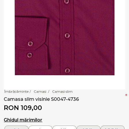
Îmbrăcăminte
/
Camasi
/
Camasi slim
*
Camasa slim visinie S0047-4736
RON 109,00
Ghidul mărimilor