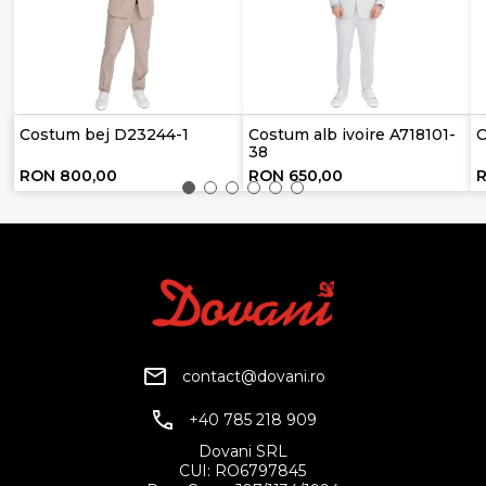
Costum bej D23244-1
Costum alb ivoire A718101-
C
38
RON 800,00
RON 650,00
contact@dovani.ro
+40 785 218 909
Dovani SRL
CUI: RO6797845