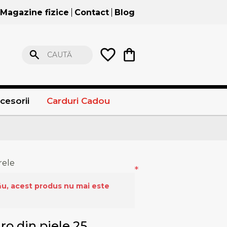
Magazine fizice
Contact
Blog
CAUTĂ
cesorii
Carduri Cadou
rele
*
ău, acest produs nu mai este
o din piele 25