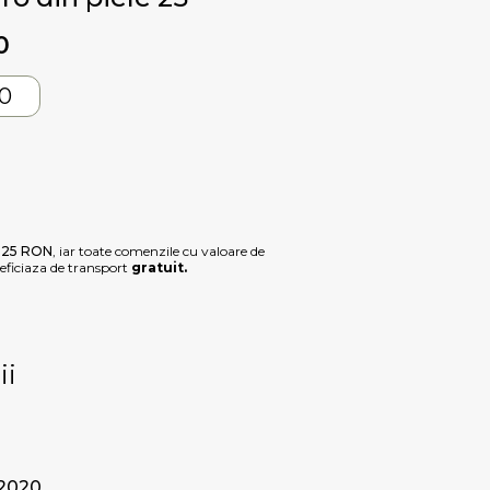
0
0
e
25 RON
, iar toate comenzile cu valoare de
ficiaza de transport
gratuit.
ii
 2020