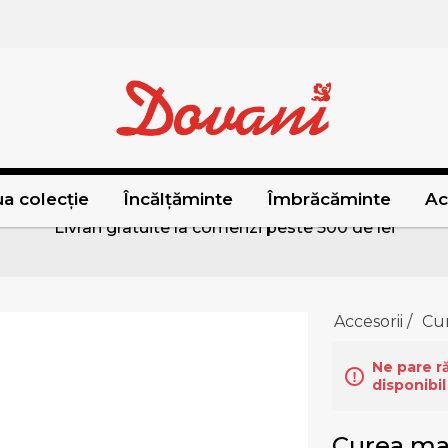
a colecție
Încălțăminte
Îmbrăcăminte
Ac
Livrari gratuite la comenzi peste 500 de lei
Accesorii
/
Cu
Ne pare r
disponibil
Curea mar