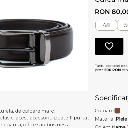
RON 80,0
48
5
Tariful per colet est
peste
500 RON
bene
Specificaț
Culoare:
urala, de culoare maro.
lasic, acest accesoriu poate fi purtat
Material:
Piele
eleganta, office sau business.
Colectii:
Iarna