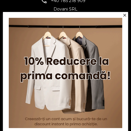
+40 785 218 909
Dovani SRL
CUI: RO6797845
Reg. Com.: J07/1134/1994
Facebook
Twitter
YouTube
Informatii
Contul meu
Serviciu clienți
Powered by
nopCommerce
| Creat de
Ecom Digital