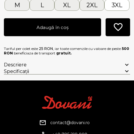
M
L
XL
2XL
3XL
Adaugă în coș
Tariful per colet este
25 RON
, iar toate comenzile cu valoare de peste
500
RON
beneficiaza de transport
gratuit.
Descriere
Specificații
contact@dovani.ro