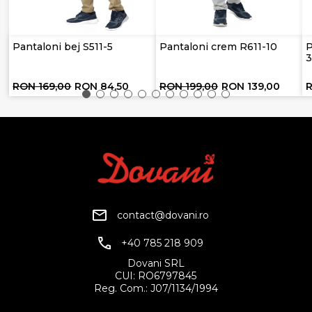
Pantaloni bej S511-5
Pantaloni crem R611-10
P
RON 169,00
RON 84,50
RON 199,00
RON 139,00
contact@dovani.ro
+40 785 218 909
Dovani SRL
CUI: RO6797845
Reg. Com.: J07/1134/1994