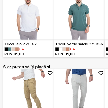
Tricou alb 23910-2
Tricou verde salvie 23910-6
T
+ 4
+ 4
RON 119,00
RON 119,00
R
S-ar putea să îți placă și