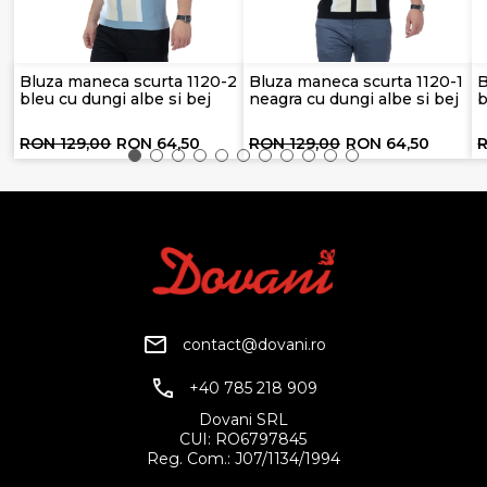
Bluza maneca scurta 1120-2
Bluza maneca scurta 1120-1
B
bleu cu dungi albe si bej
neagra cu dungi albe si bej
b
RON 129,00
RON 64,50
RON 129,00
RON 64,50
R
contact@dovani.ro
+40 785 218 909
Dovani SRL
CUI: RO6797845
Reg. Com.: J07/1134/1994