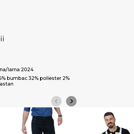
ii
a/Iarna 2024
6% bumbac 32% poliester 2%
lastan