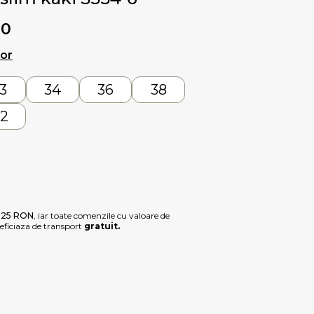
00
lor
3
34
36
38
2
e
25 RON
, iar toate comenzile cu valoare de
ficiaza de transport
gratuit.