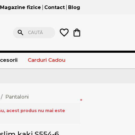
Magazine fizice
Contact
Blog
CAUTĂ
cesorii
Carduri Cadou
/
Pantaloni
*
ău, acest produs nu mai este
slim kaki S554-6