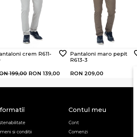
antaloni crem R611-
Pantaloni maro pepit
0
R613-3
ON 199,00
RON 139,00
RON 209,00
formatii
Contul meu
tenabilitate
Cont
meni si conditii
Comenzi