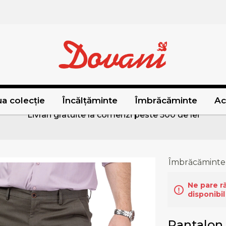
a colecție
Încălțăminte
Îmbrăcăminte
Ac
Livrari gratuite la comenzi peste 500 de lei
Îmbrăcăminte
Ne pare r
disponibil
Pantalon 