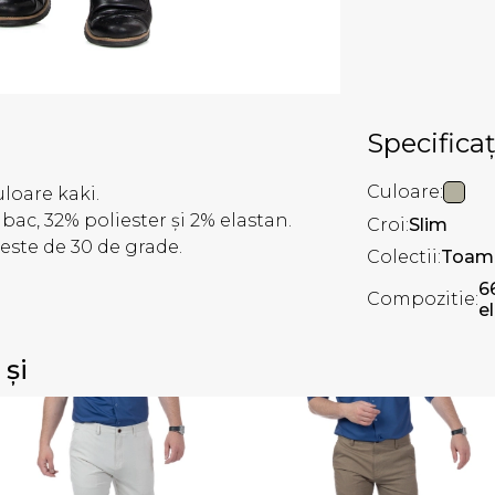
Specificaț
Culoare:
uloare kaki.
ac, 32% poliester și 2% elastan.
Croi:
Slim
este de 30 de grade.
Colectii:
Toamn
6
Compozitie:
e
 și