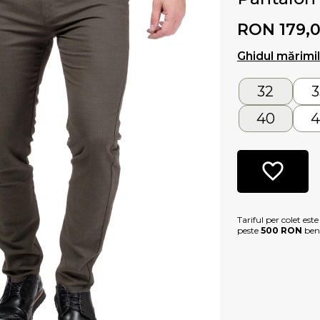
RON 179,
Ghidul mărimi
32
3
40
4
Tariful per colet est
peste
500 RON
bene