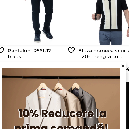
Pantaloni R561-12
Bluza maneca scurt
black
1120-1 neagra cu
dungi albe si bej
RON 209,00
RON 129,00
RON 64
Serviciu clienți
Blog
Apariții în presă