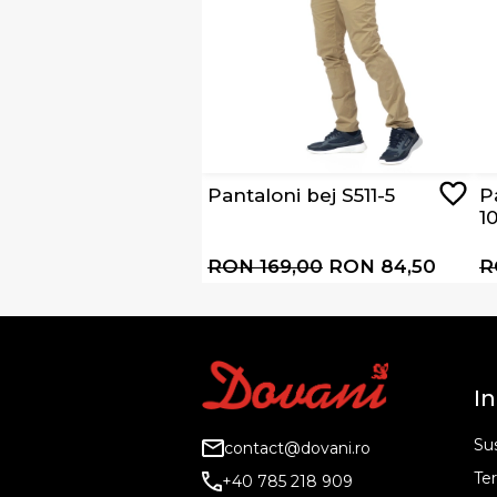
Pantaloni bej S511-5
P
1
RON 169,00
RON 84,50
R
In
Sus
contact@dovani.ro
Ter
+40 785 218 909