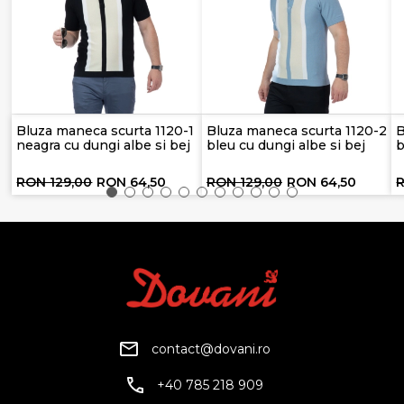
Bluza maneca scurta 1120-1
Bluza maneca scurta 1120-2
B
neagra cu dungi albe si bej
bleu cu dungi albe si bej
b
RON 129,00
RON 64,50
RON 129,00
RON 64,50
R
contact@dovani.ro
+40 785 218 909