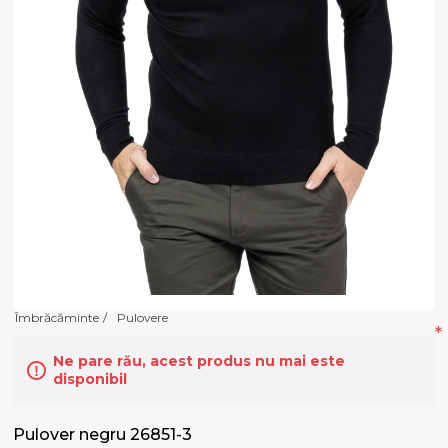
Îmbrăcăminte
/
Pulovere
*
Ne pare rău, acest produs nu mai este
disponibil
Pulover negru 26851-3