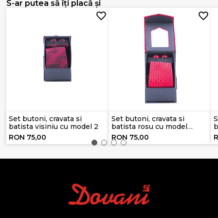
S-ar putea să îți placă și
Set butoni, cravata si
Set butoni, cravata si
S
batista visiniu cu model 2
batista rosu cu model
b
negru
RON 75,00
RON 75,00
R