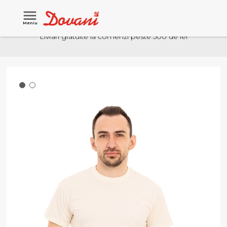
Meniu
Livrari gratuite la comenzi peste 500 de lei