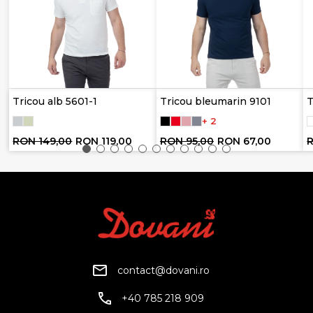
Tricou alb 5601-1
Tricou bleumarin 9101
T
+ 2
RON 149,00
RON 119,00
RON 95,00
RON 67,00
R
contact@dovani.ro
+40 785 218 909