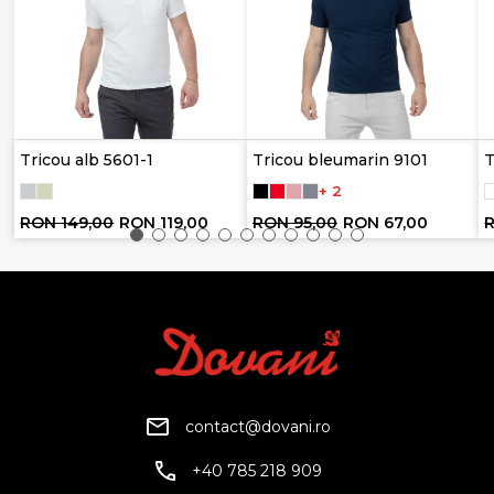
Tricou alb 5601-1
Tricou bleumarin 9101
T
+ 2
RON 149,00
RON 119,00
RON 95,00
RON 67,00
R
contact@dovani.ro
+40 785 218 909