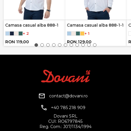
Camasa casual alba 888-1
Camasa casual alba 888-1-1
C
+ 2
+ 1
RON 119,00
RON 129,00
R
contact@dovani.ro
+40 785 218 909
Dovani SRL
CUI: RO6797845
Reg. Com.: J07/1134/1994