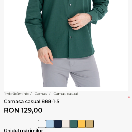
Îmbrăcăminte
/
Camasi
/
Camasi casual
*
Camasa casual 888-1-5
RON 129,00
Ghidul mărimilor