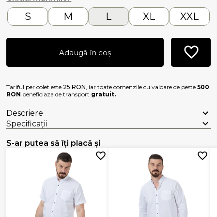
S
M
L
XL
XXL
Adaugă în coș
Tariful per colet este
25 RON
, iar toate comenzile cu valoare de peste
500
RON
beneficiaza de transport
gratuit.
Descriere
Specificații
S-ar putea să îți placă și