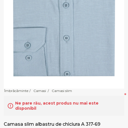
Îmbrăcăminte
/
Camasi
/
Camasi slim
*
Ne pare rău, acest produs nu mai este
disponibil
Camasa slim albastru de chiciura A 317-69