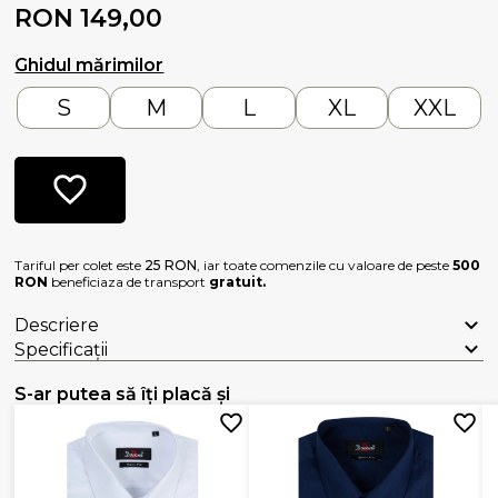
RON 149,00
Ghidul mărimilor
S
M
L
XL
XXL
Tariful per colet este
25 RON
, iar toate comenzile cu valoare de peste
500
RON
beneficiaza de transport
gratuit.
Descriere
Specificații
S-ar putea să îți placă și