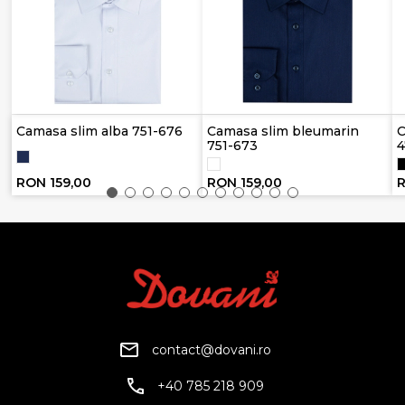
Camasa slim alba 751-676
Camasa slim bleumarin
C
751-673
4
RON 159,00
RON 159,00
R
contact@dovani.ro
+40 785 218 909