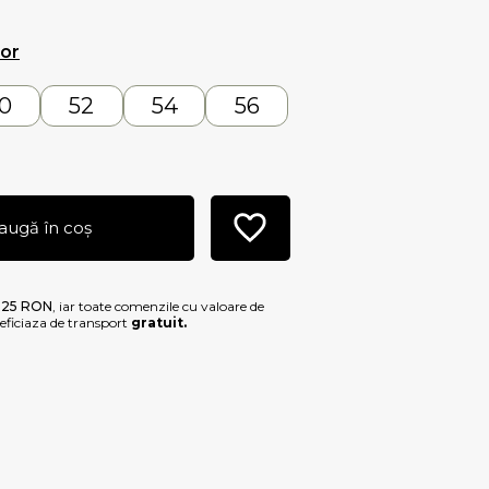
lor
0
52
54
56
augă în coș
e
25 RON
, iar toate comenzile cu valoare de
ficiaza de transport
gratuit.