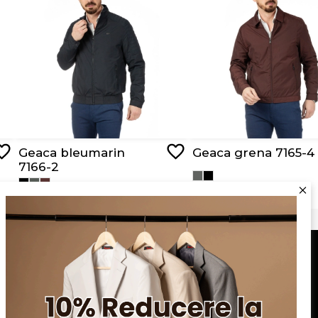
Geaca bleumarin
Geaca grena 7165-4
7166-2
RON 279,00
RON 279,00
Serviciu clienți
Blog