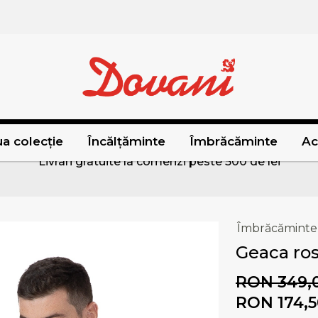
a colecție
Încălțăminte
Îmbrăcăminte
Ac
Livrari gratuite la comenzi peste 500 de lei
Îmbrăcăminte
Geaca ros
RON 349,
RON 174,