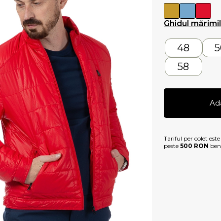
Ghidul mărimi
48
5
58
Ad
Tariful per colet est
peste
500 RON
bene