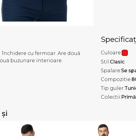
Specificaț
Culoare:
i închidere cu fermoar. Are două
două buzunare interioare.
Stil:
Clasic
Spalare:
Se spa
Compozitie:
8
Tip guler:
Tuni
Colectii:
Primă
 și