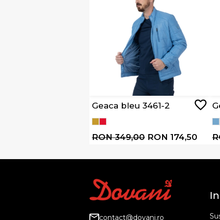
Geaca bleu 3461-2
G
RON 349,00
RON 174,50
R
In
Sus
contact@dovani.ro