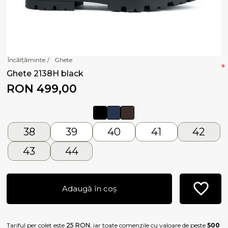
Încălțăminte
/
Ghete
*
Ghete 2138H black
RON 499,00
38
39
40
41
42
43
44
Adaugă în coș
Tariful per colet este
25 RON
, iar toate comenzile cu valoare de peste
500