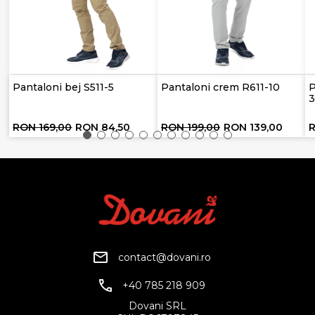
Pantaloni bej S511-5
Pantaloni crem R611-10
P
RON 169,00
RON 84,50
RON 199,00
RON 139,00
contact@dovani.ro
+40 785 218 909
Dovani SRL