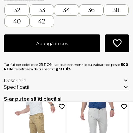
32
33
34
36
38
40
42
Adaugă în coș
Tariful per colet este
25 RON
, iar toate comenzile cu valoare de peste
500
RON
beneficiaza de transport
gratuit.
Descriere
Specificații
S-ar putea să îți placă și