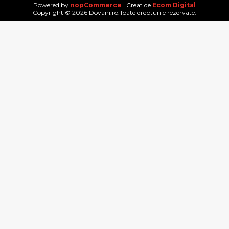
Powered by
nopCommerce
| Creat de
Ecom Digital
Copyright © 2026 Dovani.ro.Toate drepturile rezervate.