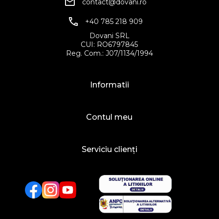
contact@dovani.ro
+40 785 218 909
Dovani SRL
CUI: RO6797845
Reg. Com.: J07/1134/1994
Informatii
Contul meu
Serviciu clienți
Facebook
Twitter
YouTube