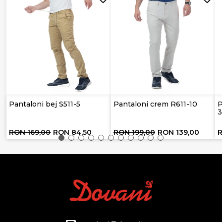
Pantaloni bej S511-5
Pantaloni crem R611-10
P
RON 169,00
RON 84,50
RON 199,00
RON 139,00