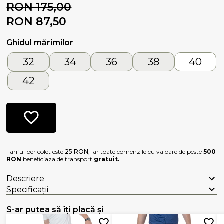
RON 175,00
RON 87,50
Ghidul mărimilor
32
34
36
38
40
42
Tariful per colet este
25 RON
, iar toate comenzile cu valoare de peste
500
RON
beneficiaza de transport
gratuit.
Descriere
Specificații
S-ar putea să îți placă și