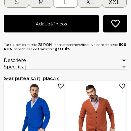
S
M
L
XL
XXL
Adaugă în coș
Tariful per colet este
25 RON
, iar toate comenzile cu valoare de peste
500
RON
beneficiaza de transport
gratuit.
Descriere
Specificații
S-ar putea să îți placă și