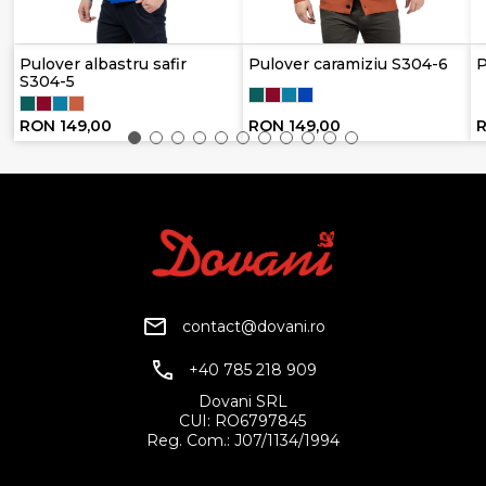
Pulover albastru safir
Pulover caramiziu S304-6
P
S304-5
RON 149,00
RON 149,00
R
contact@dovani.ro
+40 785 218 909
Dovani SRL
CUI: RO6797845
Reg. Com.: J07/1134/1994