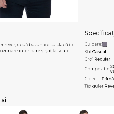
Specificaț
Culoare:
er rever, două buzunare cu clapă în
uzunare interioare și șliț la spate.
Stil:
Casual
Croi:
Regular
2
Compozitie:
v
Colectii:
Primă
Tip guler:
Reve
 și