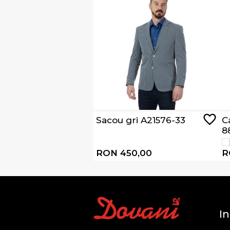
Sacou gri A21576-33
C
8
RON 450,00
R
In