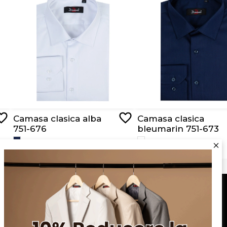
Camasa clasica alba
Camasa clasica
751-676
bleumarin 751-673
RON 159,00
RON 159,00
Serviciu clienți