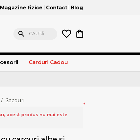
Magazine fizice
Contact
Blog
CAUTĂ
cesorii
Carduri Cadou
/
Sacouri
*
ău, acest produs nu mai este
cu carouri albe si