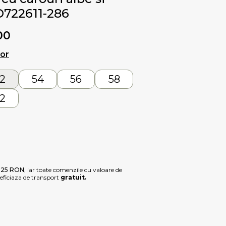
D722611-286
00
lor
2
54
56
58
2
e
25 RON
, iar toate comenzile cu valoare de
ficiaza de transport
gratuit.