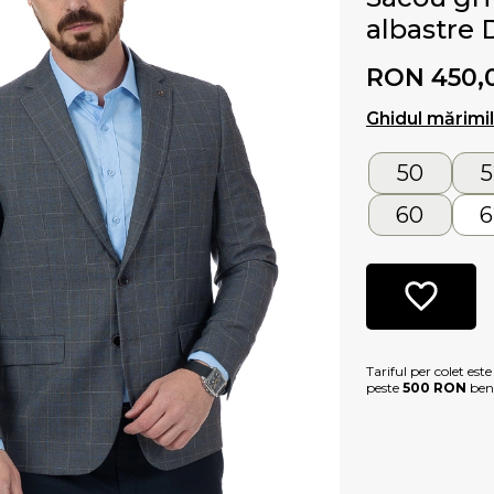
albastre 
RON 450,
Ghidul mărimi
50
5
60
6
Tariful per colet est
peste
500 RON
bene