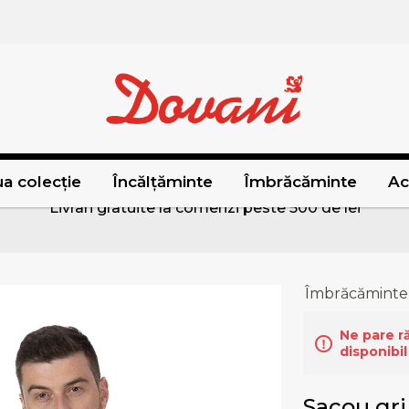
a colecție
Încălțăminte
Îmbrăcăminte
Ac
Livrari gratuite la comenzi peste 500 de lei
Îmbrăcăminte
Ne pare r
disponibil
Sacou gri 