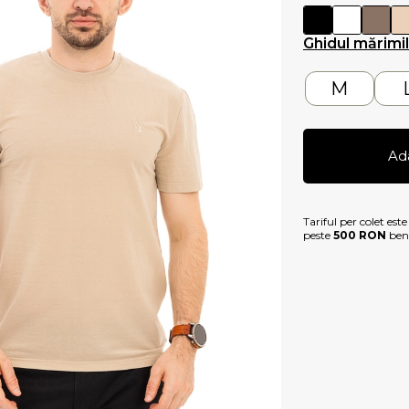
Ghidul mărimi
M
Ad
Tariful per colet est
peste
500 RON
bene