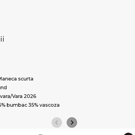
ii
Maneca scurta
und
vara/Vara 2026
5% bumbac 35% vascoza