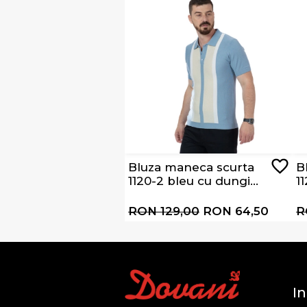
Bluza maneca scurta
B
1120-2 bleu cu dungi
1
albe si bej
d
RON 129,00
RON 64,50
R
In