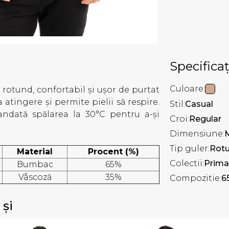
Specificaț
Culoare:
r rotund, confortabil și ușor de purtat
a atingere și permite pielii să respire.
Stil:
Casual
mandată spălarea la 30°C pentru a-și
Croi:
Regular
Dimensiune:
Tip guler:
Rot
Material
Procent (%)
Colectii:
Prima
Bumbac
65%
Vâscoză
35%
Compozitie:
6
 și