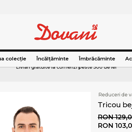
a colecție
Încălțăminte
Îmbrăcăminte
Ac
Livrari gratuite la comenzi peste 500 de lei
Reduceri de v
Tricou be
RON 129,
RON 103,