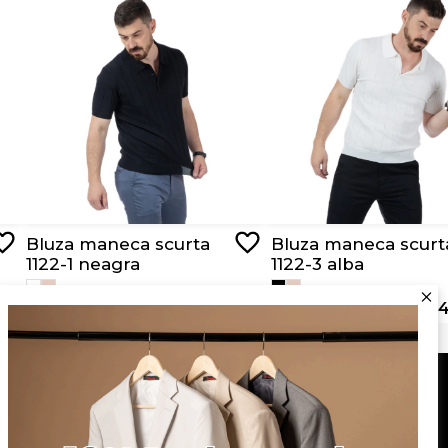
Bluza maneca scurta
Bluza maneca scurt
1122-1 neagra
1122-3 alba
RON 129,00
RON 64,50
RON 129,00
RON 64
Serviciu clienți