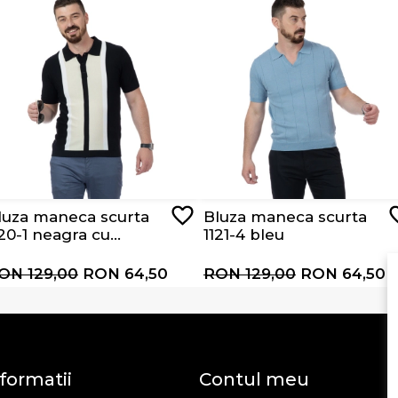
luza maneca scurta
Bluza maneca scurta
120-1 neagra cu
1121-4 bleu
ungi albe si bej
ON 129,00
RON 64,50
RON 129,00
RON 64,50
formatii
Contul meu