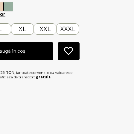
lor
L
XL
XXL
XXXL
augă în coș
e
25 RON
, iar toate comenzile cu valoare de
ficiaza de transport
gratuit.