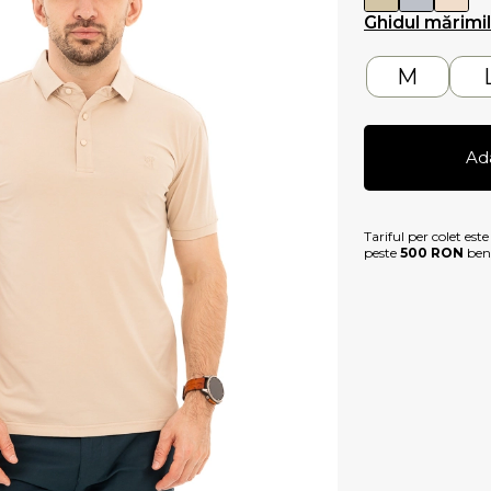
Ghidul mărimi
M
Ad
Tariful per colet est
peste
500 RON
bene