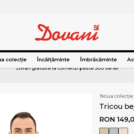
a colecție
Încălțăminte
Îmbrăcăminte
Ac
Livrari gratuite la comenzi peste 500 de lei
Noua colecție
Tricou bej
RON 149,