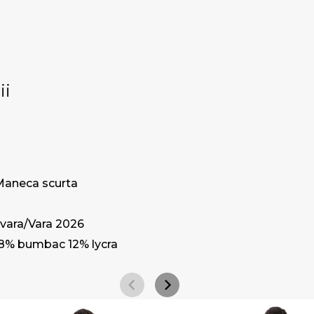
ii
Maneca scurta
vara/Vara 2026
8% bumbac 12% lycra