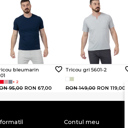
ricou bleumarin
Tricou gri 5601-2
101
+ 2
ON 95,00
RON 67,00
RON 149,00
RON 119,00
formatii
Contul meu