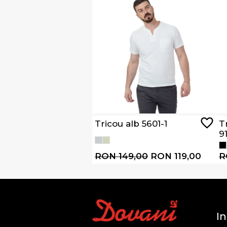
Tricou alb 5601-1
T
9
RON 149,00
RON 119,00
R
In