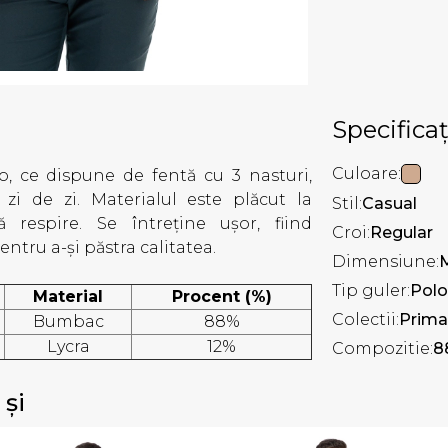
Specificaț
Culoare:
lo, ce dispune de fentă cu 3 nasturi,
 zi de zi. Materialul este plăcut la
Stil:
Casual
ă respire. Se întreține ușor, fiind
Croi:
Regular
tru a-și păstra calitatea.
Dimensiune:
Tip guler:
Polo
Material
Procent (%)
Colectii:
Prima
Bumbac
88%
Lycra
12%
Compozitie:
8
 și