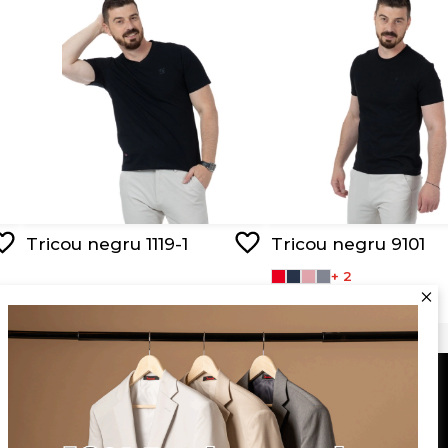
Tricou negru 1119-1
Tricou negru 9101
+ 2
RON 89,00
RON 44,50
RON 95,00
Serviciu clienți