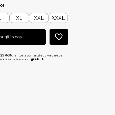
lor
L
XL
XXL
XXXL
augă în coș
e
25 RON
, iar toate comenzile cu valoare de
ficiaza de transport
gratuit.