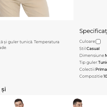
Specificaț
Culoare:
 și guler tunică. Temperatura
ade.
Stil:
Casual
Dimensiune:
Tip guler:
Tuni
Colectii:
Prima
Compozitie:
1
 și