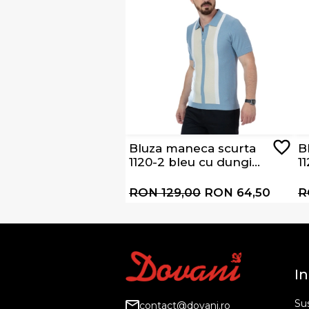
Bluza maneca scurta
B
1120-2 bleu cu dungi
1
albe si bej
d
RON 129,00
RON 64,50
R
In
Sus
contact@dovani.ro