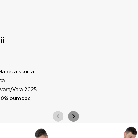
ii
Maneca scurta
ca
vara/Vara 2025
00% bumbac