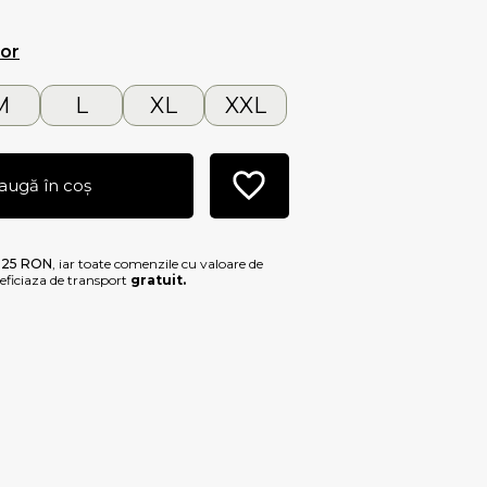
lor
M
L
XL
XXL
augă în coș
e
25 RON
, iar toate comenzile cu valoare de
ficiaza de transport
gratuit.