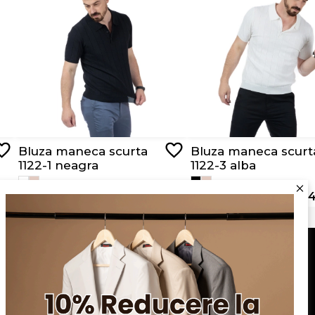
Bluza maneca scurta
Bluza maneca scurt
1122-1 neagra
1122-3 alba
RON 129,00
RON 64,50
RON 129,00
RON 64
Serviciu clienți
Blog