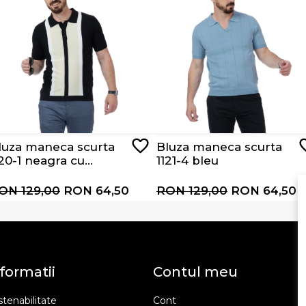
luza maneca scurta
Bluza maneca scurta
120-1 neagra cu
1121-4 bleu
ungi albe si bej
ON 129,00
RON 64,50
RON 129,00
RON 64,50
formatii
Contul meu
tenabilitate
Cont