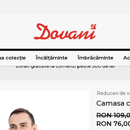
a colecție
Încălțăminte
Îmbrăcăminte
Ac
Livrari gratuite la comenzi peste 500 de lei
Reduceri de v
Camasa c
RON 109,
RON 76,0