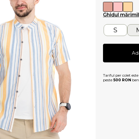
Ghidul mărimi
S
Ad
Tariful per colet est
peste
500 RON
bene