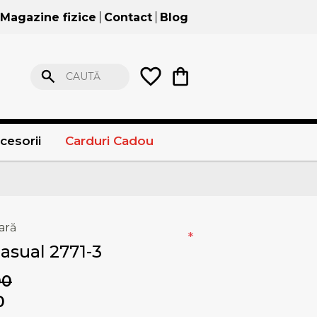
Magazine fizice
Contact
Blog
CAUTĂ
cesorii
Carduri Cadou
ară
*
asual 2771-3
00
0