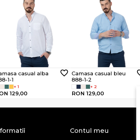
amasa casual alba
Camasa casual bleu
88-1-1
888-1-2
+ 1
+ 2
ON 129,00
RON 129,00
formatii
Contul meu