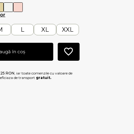
lor
M
L
XL
XXL
augă în coș
e
25 RON
, iar toate comenzile cu valoare de
ficiaza de transport
gratuit.