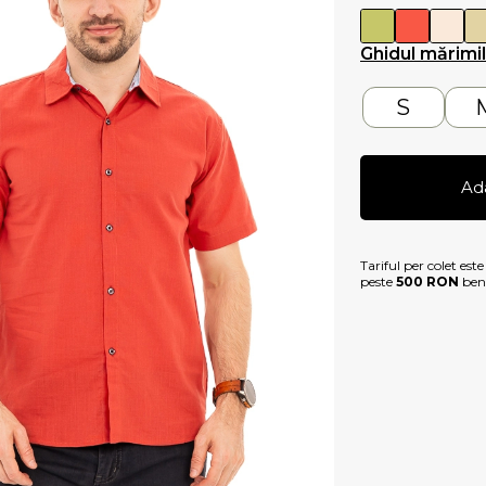
Ghidul mărimi
S
Ad
Tariful per colet est
peste
500 RON
bene