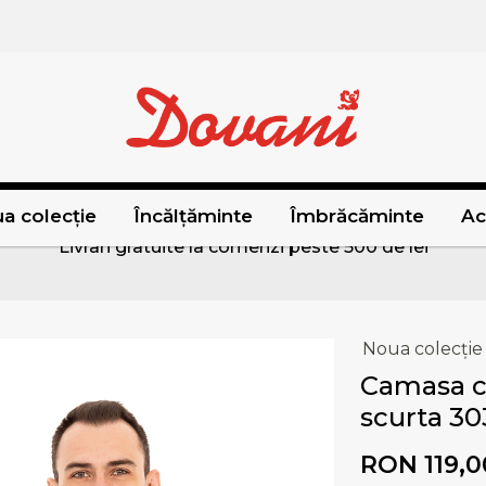
a colecție
Încălțăminte
Îmbrăcăminte
Ac
Livrari gratuite la comenzi peste 500 de lei
Noua colecție
Camasa c
scurta 30
RON 119,0