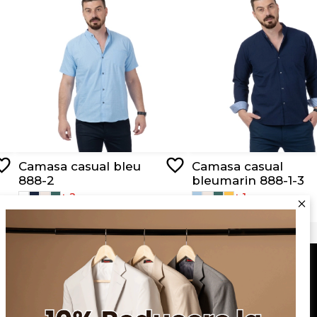
Camasa casual bleu
Camasa casual
888-2
bleumarin 888-1-3
+ 2
+ 1
RON 119,00
RON 129,00
Serviciu clienți