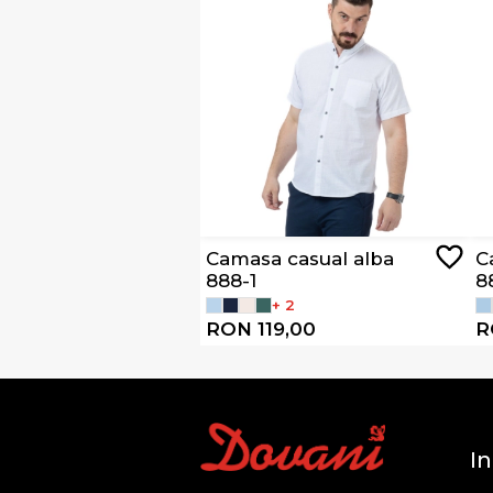
Camasa casual alba
C
888-1
8
+ 2
RON 119,00
R
In