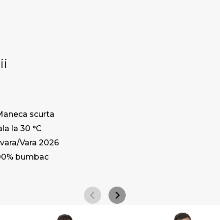
ii
Maneca scurta
la la 30 °C
vara/Vara 2026
00% bumbac