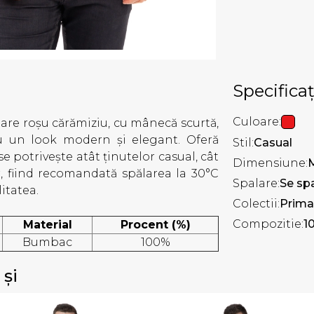
Specificaț
Culoare:
oare roșu cărămiziu, cu mânecă scurtă,
tru un look modern și elegant. Oferă
Stil:
Casual
se potrivește atât ținutelor casual, cât
Dimensiune:
or, fiind recomandată spălarea la 30°C
Spalare:
Se spa
litatea.
Colectii:
Prima
Compozitie:
1
Material
Procent (%)
Bumbac
100%
 și