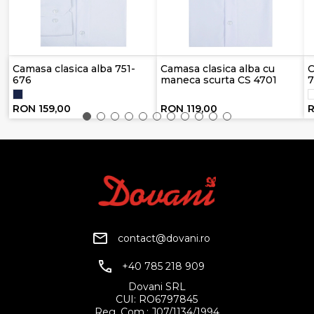
Camasa clasica alba 751-
Camasa clasica alba cu
C
676
maneca scurta CS 4701
7
RON 159,00
RON 119,00
R
contact@dovani.ro
+40 785 218 909
Dovani SRL
CUI: RO6797845
Reg. Com.: J07/1134/1994