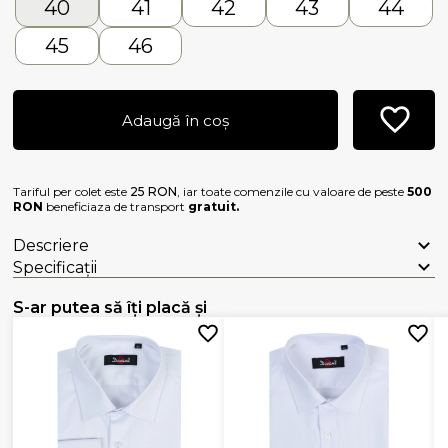
40
41
42
43
44
45
46
Adaugă în coș
Tariful per colet este
25 RON
, iar toate comenzile cu valoare de peste
500
RON
beneficiaza de transport
gratuit.
Descriere
Specificații
S-ar putea să îți placă și