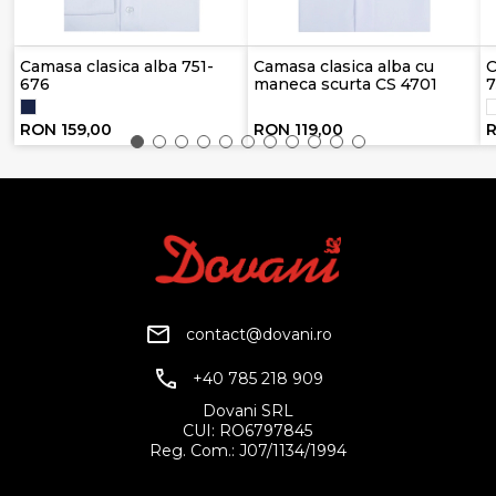
Camasa clasica alba 751-
Camasa clasica alba cu
C
676
maneca scurta CS 4701
7
RON 159,00
RON 119,00
R
contact@dovani.ro
+40 785 218 909
Dovani SRL
CUI: RO6797845
Reg. Com.: J07/1134/1994