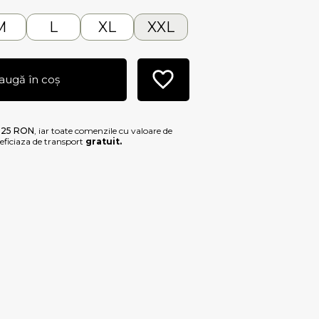
M
L
XL
XXL
augă în coș
e
25 RON
, iar toate comenzile cu valoare de
ficiaza de transport
gratuit.