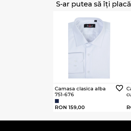
S-ar putea să îți placă
Camasa clasica alba
C
751-676
c
4
RON 159,00
R