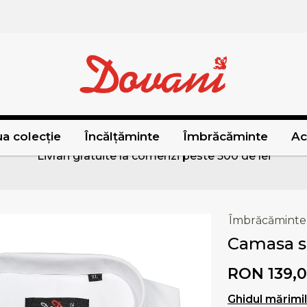
a colecție
Încălțăminte
Îmbrăcăminte
Ac
Livrari gratuite la comenzi peste 500 de lei
Îmbrăcăminte
Camasa sl
RON 139,
Ghidul mărimi