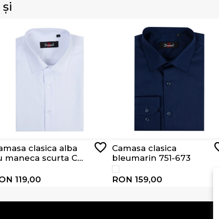
 și
amasa clasica alba
Camasa clasica
u maneca scurta CS
bleumarin 751-673
701
ON 119,00
RON 159,00