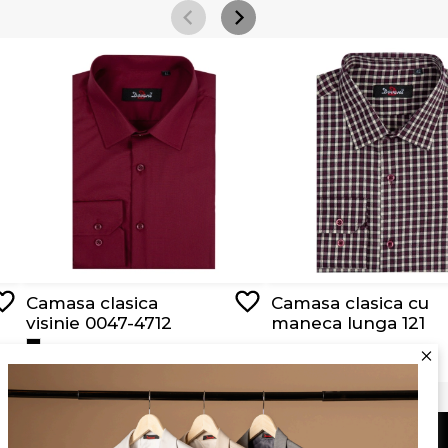
Camasa clasica
Camasa clasica cu
visinie 0047-4712
maneca lunga 121
RON 129,00
RON 119,00