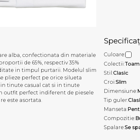
Specificaț
Culoare:
re alba, confectionata din materiale
roportii de 65%, respectiv 35%
Colectii:
Toam
tate in timpul purtarii. Modelul slim
Stil:
Clasic
se plieze perfect pe orice silueta
Croi:
Slim
in tinute casual cat si in tinute
Dimensiune:
 outfit perfect indiferent de piesele
re este asortata.
Tip guler:
Clas
Manseta:
Pent
Compozitie:
B
Spalare:
Se spa