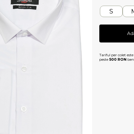
S
Ad
Tariful per colet est
peste
500 RON
bene