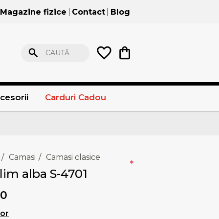
Magazine fizice
Contact
Blog
CAUTĂ
cesorii
Carduri Cadou
/
Camasi
/
Camasi clasice
*
im alba S-4701
00
lor