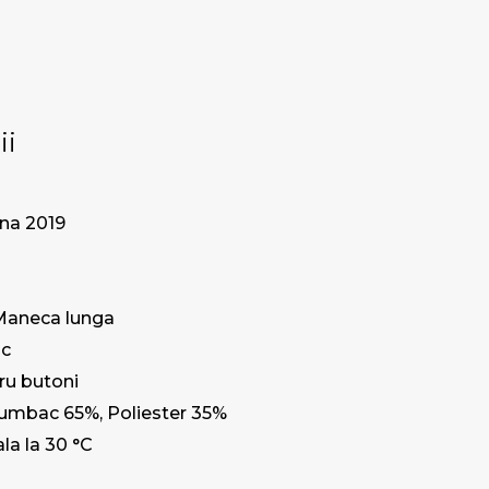
ii
na 2019
Maneca lunga
ic
ru butoni
umbac 65%, Poliester 35%
la la 30 °C