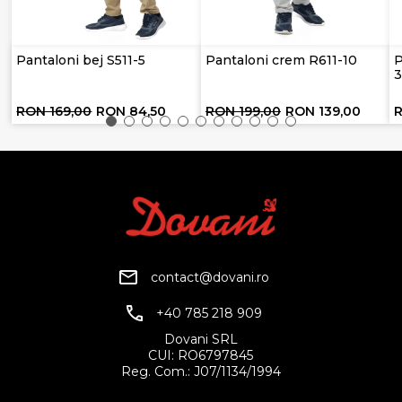
Pantaloni bej S511-5
Pantaloni crem R611-10
P
RON 169,00
RON 84,50
RON 199,00
RON 139,00
contact@dovani.ro
+40 785 218 909
Dovani SRL
CUI: RO6797845
Reg. Com.: J07/1134/1994