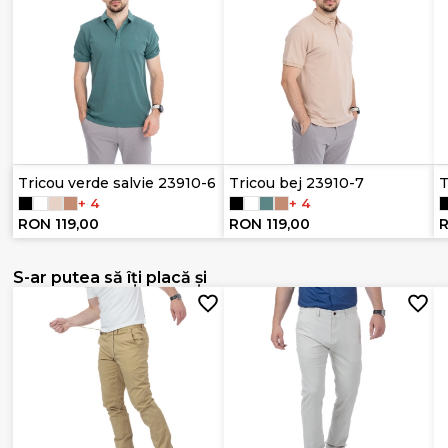
Tricou verde salvie 23910-6
Tricou bej 23910-7
T
+ 4
+ 4
RON 119,00
RON 119,00
R
S-ar putea să îți placă și