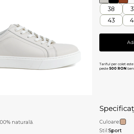
38
3
43
4
Ad
Tariful per colet est
peste
500 RON
bene
Specificaț
Culoare:
100% naturală.
Stil:
Sport