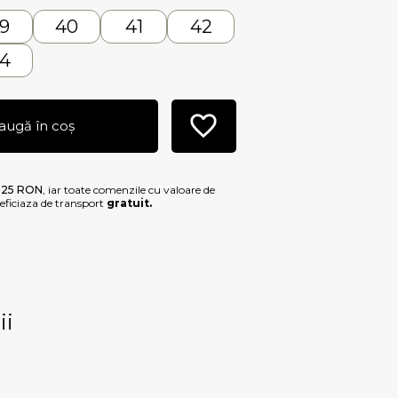
9
40
41
42
4
augă în coș
e
25 RON
, iar toate comenzile cu valoare de
ficiaza de transport
gratuit.
ii