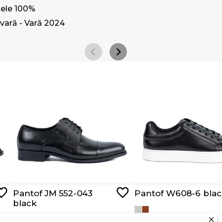
iele 100%
vară - Vară 2024
Pantof JM 552-043
Pantof W608-6 bla
black