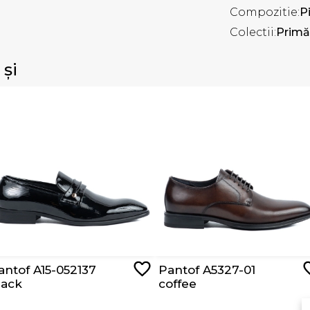
Compozitie:
P
Colectii:
Primă
 și
antof A15-052137
Pantof A5327-01
lack
coffee