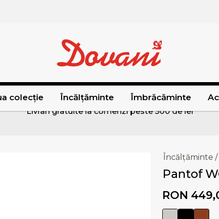
a colecție
Încălțăminte
Îmbrăcăminte
Ac
Livrari gratuite la comenzi peste 500 de lei
Încălțăminte
/
Pantof W
RON 449,