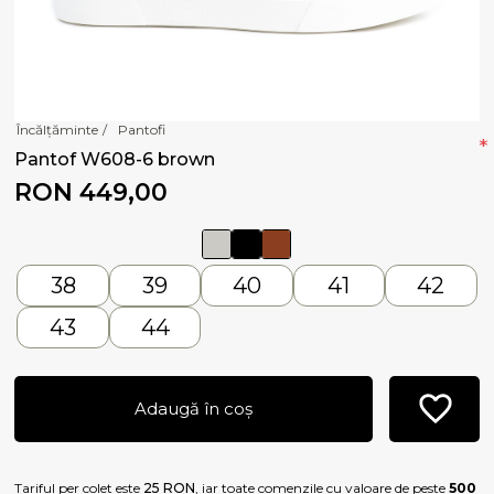
Încălțăminte
/
Pantofi
*
Pantof W608-6 brown
RON 449,00
38
39
40
41
42
43
44
Adaugă în coș
Tariful per colet este
25 RON
, iar toate comenzile cu valoare de peste
500