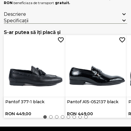
RON
beneficiaza de transport
gratuit.
Descriere
Specificații
S-ar putea să îți placă și
Pantof 377-1 black
Pantof A15-052137 black
P
RON 449,00
RON 449,00