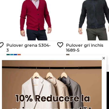
Pulover grena S304-
Pulover gri inchis
3
1689-5
RON 149,00
RON 219,00
Serviciu clienți
Blog
Apariții în presă