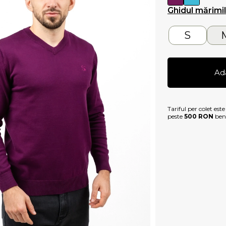
Ghidul mărimi
S
Ad
Tariful per colet est
peste
500 RON
bene