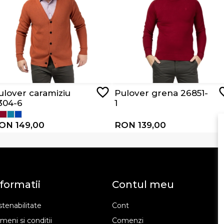
ulover caramiziu
Pulover grena 26851-
304-6
1
ON 149,00
RON 139,00
formatii
Contul meu
tenabilitate
Cont
meni si conditii
Comenzi