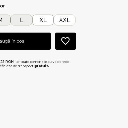
lor
M
L
XL
XXL
augă în coș
e
25 RON
, iar toate comenzile cu valoare de
ficiaza de transport
gratuit.