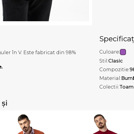
Specificaț
Culoare:
ler în V. Este fabricat din 98%
Stil:
Clasic
e.
Compozitie:
9
Material:
Bum
Colectii:
Toamn
 și