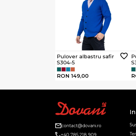
Pulover albastru safir
P
S304-5
S
RON 149,00
R
In
Sus
contact@dovani.ro
Ter
+40 785 218 909