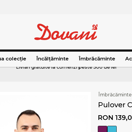
a colecție
Încălțăminte
Îmbrăcăminte
Ac
Livrari gratuite la comenzi peste 500 de lei
Îmbrăcăminte
Pulover 
RON 139,