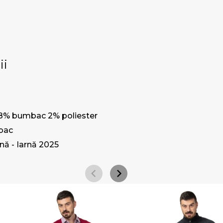
ii
8% bumbac 2% poliester
bac
ă - Iarnă 2025