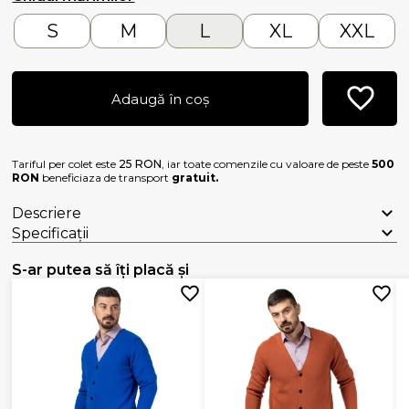
S
M
L
XL
XXL
Adaugă în coș
Tariful per colet este
25 RON
, iar toate comenzile cu valoare de peste
500
RON
beneficiaza de transport
gratuit.
Descriere
Specificații
S-ar putea să îți placă și