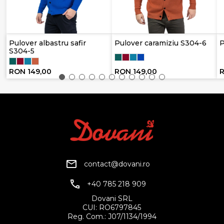
Pulover albastru safir
Pulover caramiziu S304-6
P
S304-5
RON 149,00
RON 149,00
R
contact@dovani.ro
+40 785 218 909
Dovani SRL
CUI: RO6797845
Reg. Com.: J07/1134/1994