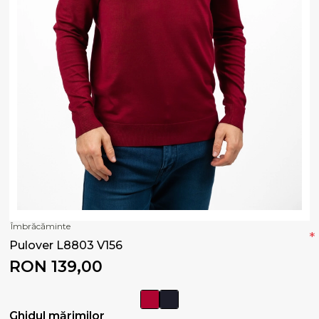
Îmbrăcăminte
*
Pulover L8803 V156
RON 139,00
Ghidul mărimilor