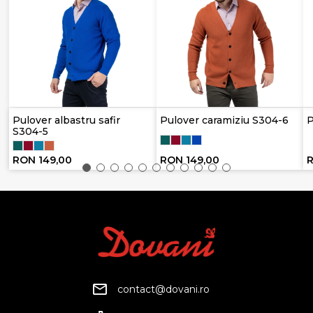
Pulover albastru safir
Pulover caramiziu S304-6
P
S304-5
RON 149,00
RON 149,00
R
contact@dovani.ro