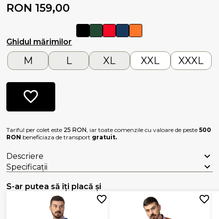
RON 159,00
Ghidul mărimilor
M
L
XL
XXL
XXXL
Tariful per colet este
25 RON
, iar toate comenzile cu valoare de peste
500
RON
beneficiaza de transport
gratuit.
Descriere
Specificații
S-ar putea să îți placă și